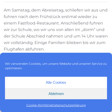
Am Samstag, dem Abreisetag, schliefen wir aus und
fuhren nach dem Frühstück erstmal wieder zu
einem Fastfood-Restaurant. Anschließend fuhren
wir zur Schule, wo wir uns von allen im „dorm“ und
der Schule Abschied nahmen und um 14 Uhr waren
wir vollständig. Einige Familien blieben bis wir zum
Flughafen abfuhren.
An der Brandon Hall School wurden wir von zwei
Wir verwenden Cookies, um unsere Website und unseren Service zu
kleinen Bussen abgeholt und zum Flughafen
optimieren.
gebracht. Als wir mit dem einem Bus schon
angekommen waren, mussten wir noch längere
Alle Cookies
Zeit auf die Gruppe aus dem anderen Bus warten,
da sie am falschen Ende des Flughafens abgesetzt
Ablehnen
wurden.
Cookie-Richtlinie
Datenschutzerklärung
Anschließend verlief alles problemlos- wir gingen