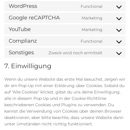
WordPress
Functional
Consent
to
Google reCAPTCHA
Marketing
Consent
service
to
wordpress
YouTube
Marketing
Consent
service
to
google-
Complianz
Functional
Consent
service
recaptcha
to
youtube
Sonstiges
Zweck wird noch ermittelt
Consent
service
to
complianz
7. Einwilligung
service
sonstiges
Wenn du unsere Website das erste Mal besuchst, zeigen wir
dir ein Pop-Up mit einer Erklärung über Cookies. Sobald du
auf "Alle Cookies" klickst, gibst du uns deine Einwilligung,
alle in diesem Pop-Up und in der Cookie-Richtlinie
beschriebenen Cookies und Plugins zu verwenden. Du
kannst die Verwendung von Cookies über deinen Browser
deaktivieren, aber bitte beachte, dass unsere Website dann
unter Umständen nicht richtig funktioniert.