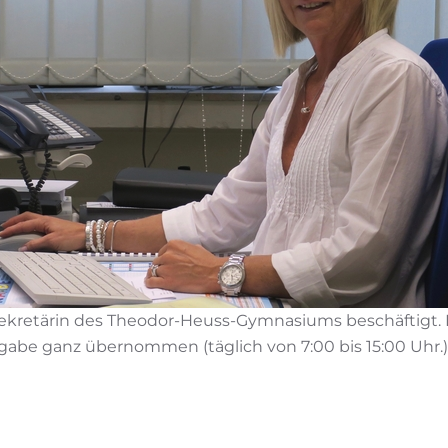
sekretärin des Theodor-Heuss-Gymnasiums beschäftigt. Bi
fgabe ganz übernommen (täglich von 7:00 bis 15:00 Uhr.) F