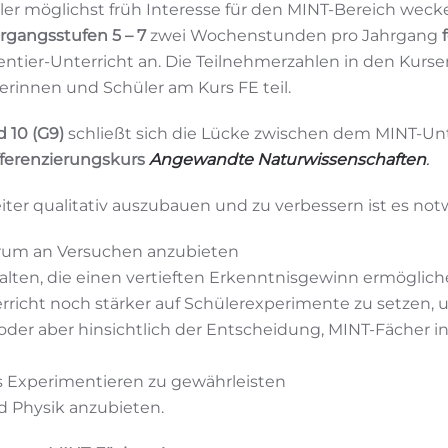
r möglichst früh Interesse für den MINT-Bereich wecken
rgangsstufen 5 – 7
zwei Wochenstunden pro Jahrgang
ntier-Unterricht an. Die Teilnehmerzahlen in den Kurse
erinnen und Schüler am Kurs FE teil.
 10 (G9)
schließt sich die Lücke zwischen dem MINT-Unt
fferenzierungskurs
Angewandte Naturwissenschaften
.
ter qualitativ auszubauen und zu verbessern ist es no
trum an Versuchen anzubieten
halten, die einen vertieften Erkenntnisgewinn ermöglic
richt noch stärker auf Schülerexperimente zu setzen, um
t oder aber hinsichtlich der Entscheidung, MINT-Fächer i
s Experimentieren zu gewährleisten
 Physik anzubieten.