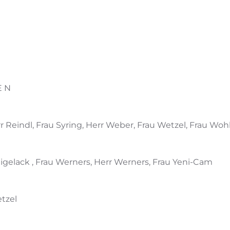
E N
err Reindl, Frau Syring, Herr Weber, Frau Wetzel, Frau W
eigelack , Frau Werners, Herr Werners, Frau Yeni-Cam
etzel