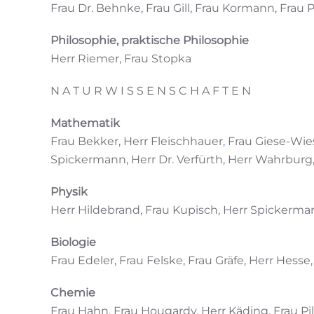
Frau Dr. Behnke, Frau Gill, Frau Kormann, Frau
Philosophie, praktische Philosophie
Herr Riemer, Frau Stopka
N A T U R W I S S E N S C H A F T E N
Mathematik
Frau Bekker, Herr Fleischhauer
,
Frau Giese-Wies
Spickermann, Herr Dr. Verfürth, Herr Wahrburg
Physik
Herr Hildebrand, Frau Kupisch, Herr Spickerman
Biologie
Frau Edeler, Frau Felske, Frau Gräfe, Herr Hesse
Chemie
Frau Hahn, Frau Hougardy, Herr Käding, Frau Pill