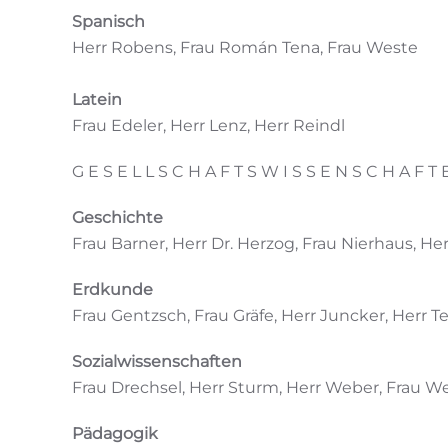
Spanisch
Herr Robens, Frau Román Tena, Frau Weste
Latein
Frau Edeler, Herr Lenz, Herr Reindl
G E S E L L S C H A F T S W I S S E N S C H A F T 
Geschichte
Frau Barner, Herr Dr. Herzog, Frau Nierhaus, H
Erdkunde
Frau Gentzsch, Frau Gräfe, Herr Juncker, Herr T
Sozialwissenschaften
Frau Drechsel, Herr Sturm, Herr Weber, Frau W
Pädagogik