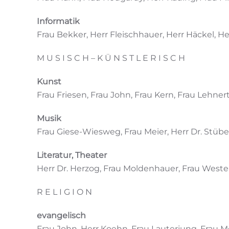
Informatik
Frau Bekker, Herr Fleischhauer, Herr Häckel, He
M U S I S C H – K Ü N S T L E R I S C H
Kunst
Frau Friesen, Frau John, Frau Kern, Frau Lehner
Musik
Frau Giese-Wiesweg, Frau Meier, Herr Dr. Stüb
Literatur, Theater
Herr Dr. Herzog, Frau Moldenhauer, Frau Weste
R E L I G I O N
evangelisch
Frau John, Herr Koehn, Frau Lauterjung, Frau 