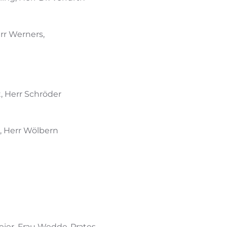
rr Werners,
t, Herr Schröder
e, Herr Wölbern
Meier, Frau Wedde-Prates