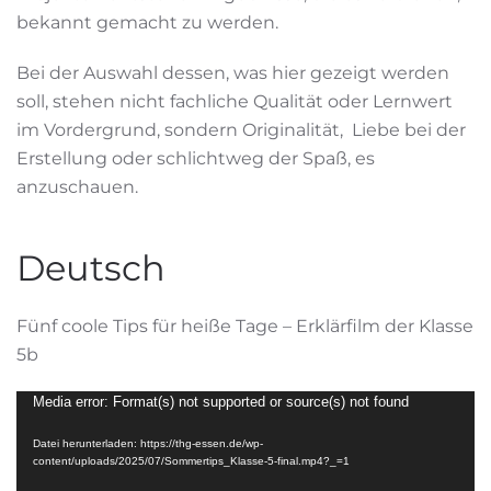
bekannt gemacht zu werden.
Bei der Auswahl dessen, was hier gezeigt werden
soll, stehen nicht fachliche Qualität oder Lernwert
im Vordergrund, sondern Originalität, Liebe bei der
Erstellung oder schlichtweg der Spaß, es
anzuschauen.
Deutsch
Fünf coole Tips für heiße Tage – Erklärfilm der Klasse
5b
Video-
Media error: Format(s) not supported or source(s) not found
Player
Datei herunterladen: https://thg-essen.de/wp-
content/uploads/2025/07/Sommertips_Klasse-5-final.mp4?_=1