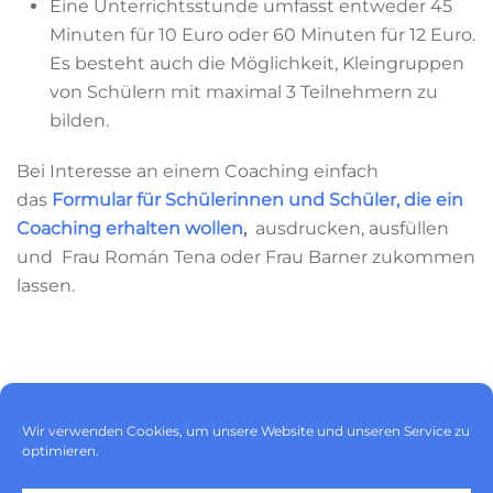
Eine Unterrichtsstunde umfasst entweder 45
Minuten für 10 Euro oder 60 Minuten für 12 Euro.
Es besteht auch die Möglichkeit, Kleingruppen
von Schülern mit maximal 3 Teilnehmern zu
bilden.
Bei Interesse an einem Coaching einfach
das
Formular für Schülerinnen und Schüler, die ein
Coaching erhalten wollen
,
ausdrucken, ausfüllen
und Frau Román Tena oder Frau Barner zukommen
lassen.
Impressum
|
Datenschutz
|
Wir verwenden Cookies, um unsere Website und unseren Service zu
optimieren.
Cookie-Richtlinie (EU)