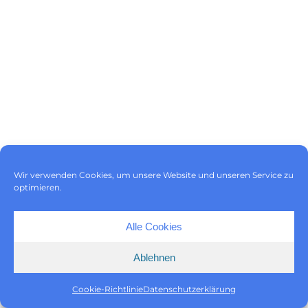
Impressum
|
Datenschutz
|
Wir verwenden Cookies, um unsere Website und unseren Service zu
Cookie-Richtlinie (EU)
optimieren.
Alle Cookies
Ablehnen
Cookie-Richtlinie
Datenschutzerklärung