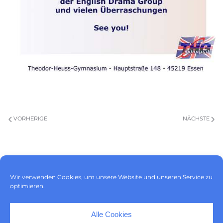
VORHERIGE
NÄCHSTE
Impressum
|
Datenschutz
|
Wir verwenden Cookies, um unsere Website und unseren Service zu
Cookie-Richtlinie (EU)
optimieren.
Alle Cookies