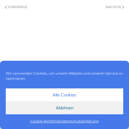
VORHERIGE
NÄCHSTE
Impressum
|
Datenschutz
|
Wir verwenden Cookies, um unsere Website und unseren Service zu
Cookie-Richtlinie (EU)
optimieren.
Alle Cookies
Ablehnen
Cookie-Richtlinie
Datenschutzerklärung