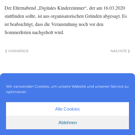
Der Elternabend „Digitales Kinderzimmer“, der am 16.03.2020
stattfinden sollte, ist aus organisatorischen Gründen abgesagt. Es
ist beabsichtigt, dass die Veranstaltung noch vor den
Sommerferien nachgeholt wird.
VORHERIGE
NÄCHSTE
Impressum
|
Datenschutz
|
Wir verwenden Cookies, um unsere Website und unseren Service zu
Cookie-Richtlinie (EU)
optimieren.
Alle Cookies
Ablehnen