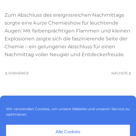
Zum Abschluss des ereignisreichen Nachmittags
sorgte eine kurze Chemieshow für leuchtende
Augen: Mit farbenprächtigen Flammen und kleinen
Explosionen zeigte sich die faszinierende Seite der
Chemie – ein gelungener Abschluss für einen
Nachmittag voller Neugier und Entdeckerfreude.
VORHERIGE
NÄCHSTE
Impressum
|
Datenschutz
|
Wir verwenden Cookies, um unsere Website und unseren Service zu
Cookie-Richtlinie (EU)
optimieren.
Alle Cookies