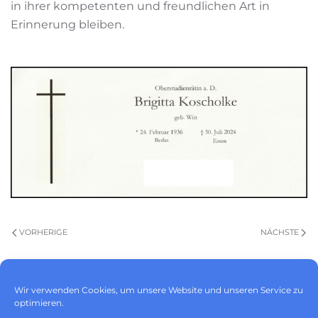
in ihrer kompetenten und freundlichen Art in
Erinnerung bleiben.
VORHERIGE
NÄCHSTE
Wir verwenden Cookies, um unsere Website und unseren Service zu
optimieren.
Impressum
|
Datenschutz
|