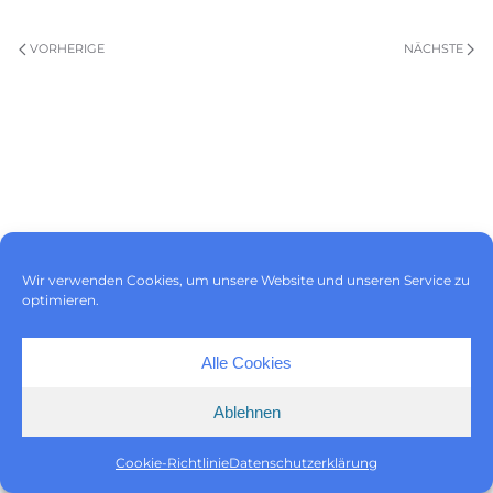
VORHERIGE
NÄCHSTE
Impressum
|
Datenschutz
|
Wir verwenden Cookies, um unsere Website und unseren Service zu
Cookie-Richtlinie (EU)
optimieren.
Alle Cookies
Ablehnen
Cookie-Richtlinie
Datenschutzerklärung