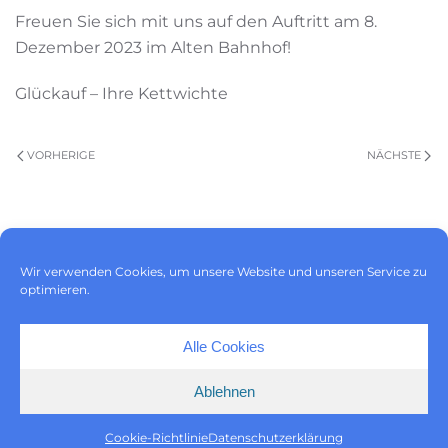
Freuen Sie sich mit uns auf den Auftritt am 8.
Dezember 2023 im Alten Bahnhof!
Glückauf – Ihre Kettwichte
VORHERIGE
NÄCHSTE
Impressum
|
Datenschutz
|
Wir verwenden Cookies, um unsere Website und unseren Service zu
Cookie-Richtlinie (EU)
optimieren.
Alle Cookies
Ablehnen
Cookie-Richtlinie
Datenschutzerklärung