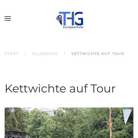
START
ALLGEMEIN
KETTWICHTE AUF TOUR
Kettwichte auf Tour