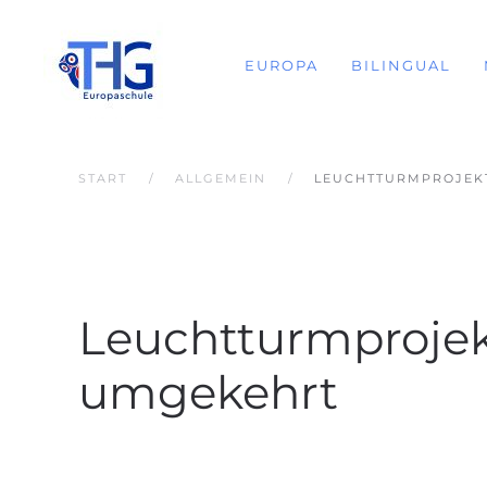
EUROPA
BILINGUAL
START
ALLGEMEIN
LEUCHTTURMPROJEKT
Leuchtturmprojekt
umgekehrt