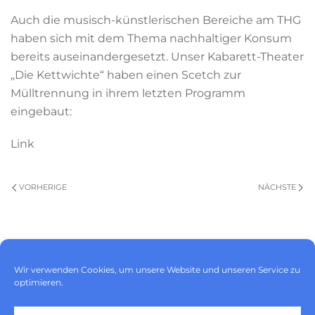
Auch die musisch-künstlerischen Bereiche am THG
haben sich mit dem Thema nachhaltiger Konsum
bereits auseinandergesetzt. Unser Kabarett-Theater
„Die Kettwichte“ haben einen Scetch zur
Mülltrennung in ihrem letzten Programm
eingebaut:
Link
VORHERIGE
NÄCHSTE
Impressum
|
Datenschutz
|
Wir verwenden Cookies, um unsere Website und unseren Service zu
Cookie-Richtlinie (EU)
optimieren.