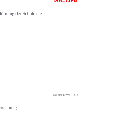
Ostern 1949
hführung der Schule die
(Aufnahme von 1999)
Ernennung.