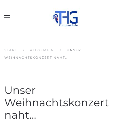
START
ALLGEMEIN
UNSER
WEIHNACHTSKONZERT NAHT…
Unser
Weihnachtskonzert
naht…