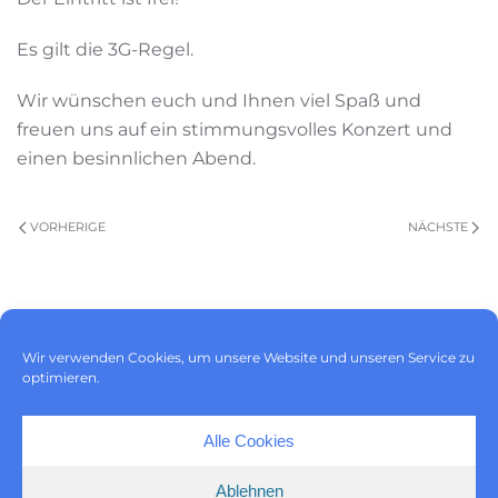
Es gilt die 3G-Regel.
Wir wünschen euch und Ihnen viel Spaß und
freuen uns auf ein stimmungsvolles Konzert und
einen besinnlichen Abend.
VORHERIGE
NÄCHSTE
Impressum
|
Datenschutz
|
Wir verwenden Cookies, um unsere Website und unseren Service zu
Cookie-Richtlinie (EU)
optimieren.
Alle Cookies
Ablehnen