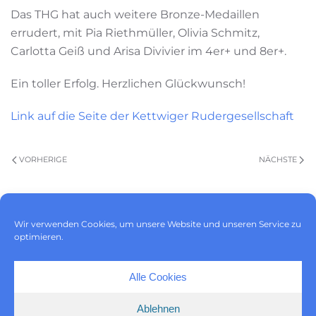
Das THG hat auch weitere Bronze-Medaillen
errudert, mit Pia Riethmüller, Olivia Schmitz,
Carlotta Geiß und Arisa Divivier im 4er+ und 8er+.
Ein toller Erfolg. Herzlichen Glückwunsch!
Link auf die Seite der Kettwiger Rudergesellschaft
VORHERIGE
NÄCHSTE
Wir verwenden Cookies, um unsere Website und unseren Service zu
Impressum
|
Datenschutz
|
optimieren.
Cookie-Richtlinie (EU)
Alle Cookies
Ablehnen