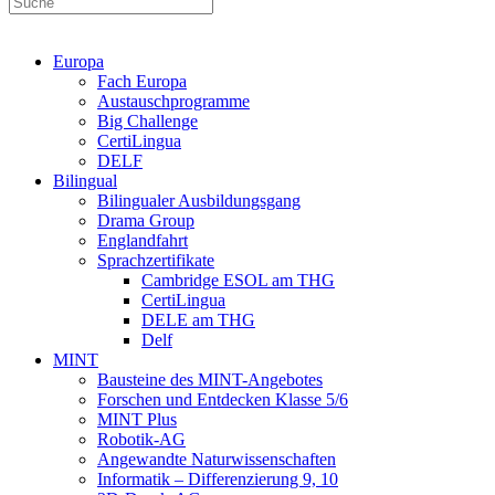
Europa
Fach Europa
Austauschprogramme
Big Challenge
CertiLingua
DELF
Bilingual
Bilingualer Ausbildungsgang
Drama Group
Englandfahrt
Sprachzertifikate
Cambridge ESOL am THG
CertiLingua
DELE am THG
Delf
MINT
Bausteine des MINT-Angebotes
Forschen und Entdecken Klasse 5/6
MINT Plus
Robotik-AG
Angewandte Naturwissenschaften
Informatik – Differenzierung 9, 10