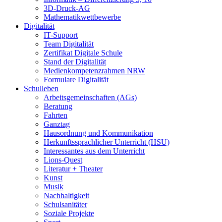
3D-Druck-AG
Mathematikwettbewerbe
Digitalität
IT-Support
Team Digitalität
Zertifikat Digitale Schule
Stand der Digitalität
Medienkompetenzrahmen NRW
Formulare Digitalität
Schulleben
Arbeitsgemeinschaften (AGs)
Beratung
Fahrten
Ganztag
Hausordnung und Kommunikation
Herkunftssprachlicher Unterricht (HSU)
Interessantes aus dem Unterricht
Lions-Quest
Literatur + Theater
Kunst
Musik
Nachhaltigkeit
Schulsanitäter
Soziale Projekte