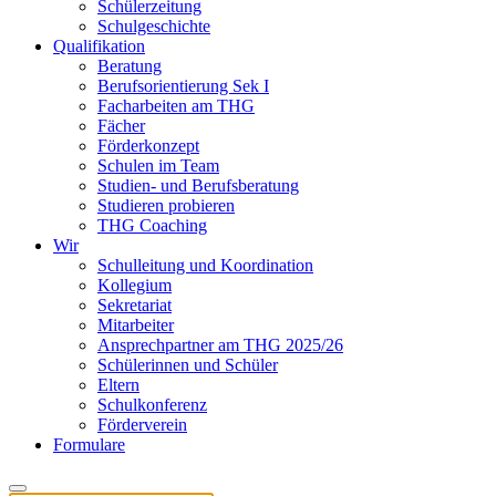
Schülerzeitung
Schulgeschichte
Qualifikation
Beratung
Berufsorientierung Sek I
Facharbeiten am THG
Fächer
Förderkonzept
Schulen im Team
Studien- und Berufsberatung
Studieren probieren
THG Coaching
Wir
Schulleitung und Koordination
Kollegium
Sekretariat
Mitarbeiter
Ansprechpartner am THG 2025/26
Schülerinnen und Schüler
Eltern
Schulkonferenz
Förderverein
Formulare