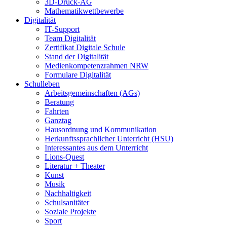
3D-Druck-AG
Mathematikwettbewerbe
Digitalität
IT-Support
Team Digitalität
Zertifikat Digitale Schule
Stand der Digitalität
Medienkompetenzrahmen NRW
Formulare Digitalität
Schulleben
Arbeitsgemeinschaften (AGs)
Beratung
Fahrten
Ganztag
Hausordnung und Kommunikation
Herkunftssprachlicher Unterricht (HSU)
Interessantes aus dem Unterricht
Lions-Quest
Literatur + Theater
Kunst
Musik
Nachhaltigkeit
Schulsanitäter
Soziale Projekte
Sport