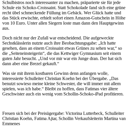
Schulbistros noch interessanter zu machen, präparierte sie für jede
Schule ein Schoko-Croissaint. Statt Schokolade fand sich eine grüne
recht übel schmeckende Füllung im Gebäck. Wer Glück hatte und
das Stück erwischte, erhielt sofort einen Amazon-Gutschein in Höhe
von 10 Euro. Unter allen Siegern loste man dann den Hauptgewinn
aus.
Doch nicht nur der Zufall war entscheidend. Die aufgeweckte
Sechstklässlerin nutzte auch ihre Beobachtungsgabe: „Ich hatte
gesehen, dass an einem Croissaint etwas Grünes zu sehen war,“ so
die „Seiteneinsteigerin“, die das Kettwiger Gymnasium seit einem
guten Jahr besucht. „Und vor mir war ein Junge dran. Der hat sich
dann aber eine Brezel gekauft.“
Was sie mit ihrem kostbaren Gewinn denn anfangen wolle,
interessierte Schulleiter Christian Koehn bei der Übergabe. „Das
benutzt sowieso meine kleine Schwester, die will immer mit allem
spielen, was ich habe.“ Bleibt zu hoffen, dass Fatimas vier ältere
Geschwister auch ein wenig vom Schollin-Schoko-iPad profitieren.
Freuen sich bei der Preisügergabe: Victorina Lutterbeck, Schulleiter
Christian Koehn, Fatima Ajtar, Schollin Verkaufsleiterin Martina van
Emmenes