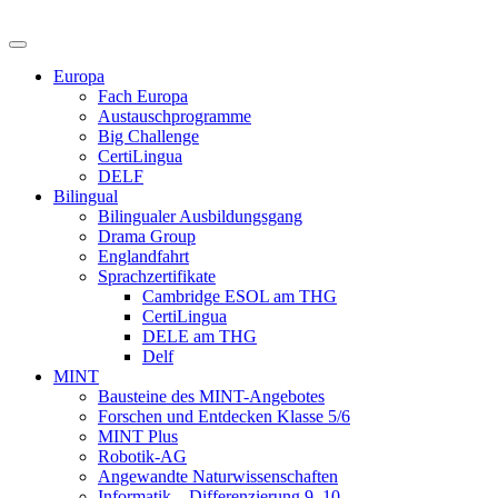
Europa
Fach Europa
Austauschprogramme
Big Challenge
CertiLingua
DELF
Bilingual
Bilingualer Ausbildungsgang
Drama Group
Englandfahrt
Sprachzertifikate
Cambridge ESOL am THG
CertiLingua
DELE am THG
Delf
MINT
Bausteine des MINT-Angebotes
Forschen und Entdecken Klasse 5/6
MINT Plus
Robotik-AG
Angewandte Naturwissenschaften
Informatik – Differenzierung 9, 10