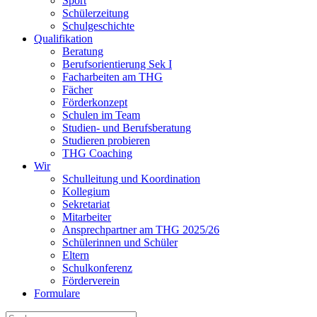
Sport
Schülerzeitung
Schulgeschichte
Qualifikation
Beratung
Berufsorientierung Sek I
Facharbeiten am THG
Fächer
Förderkonzept
Schulen im Team
Studien- und Berufsberatung
Studieren probieren
THG Coaching
Wir
Schulleitung und Koordination
Kollegium
Sekretariat
Mitarbeiter
Ansprechpartner am THG 2025/26
Schülerinnen und Schüler
Eltern
Schulkonferenz
Förderverein
Formulare