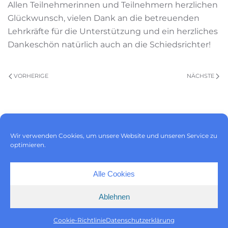
Allen Teilnehmerinnen und Teilnehmern herzlichen
Glückwunsch, vielen Dank an die betreuenden
Lehrkräfte für die Unterstützung und ein herzliches
Dankeschön natürlich auch an die Schiedsrichter!
VORHERIGE
NÄCHSTE
Impressum
|
Datenschutz
|
Wir verwenden Cookies, um unsere Website und unseren Service zu
Cookie-Richtlinie (EU)
optimieren.
Alle Cookies
Ablehnen
Cookie-Richtlinie
Datenschutzerklärung