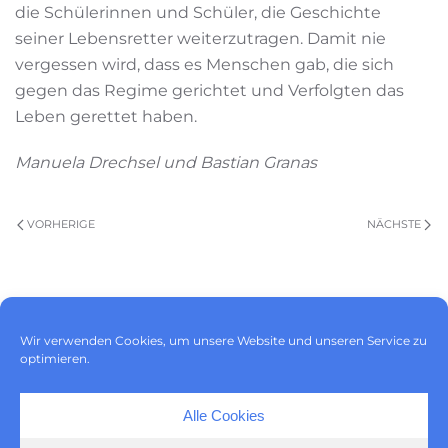
die Schülerinnen und Schüler, die Geschichte
seiner Lebensretter weiterzutragen. Damit nie
vergessen wird, dass es Menschen gab, die sich
gegen das Regime gerichtet und Verfolgten das
Leben gerettet haben.
Manuela Drechsel und Bastian Granas
VORHERIGE
NÄCHSTE
Impressum
|
Datenschutz
|
Wir verwenden Cookies, um unsere Website und unseren Service zu
Cookie-Richtlinie (EU)
optimieren.
Alle Cookies