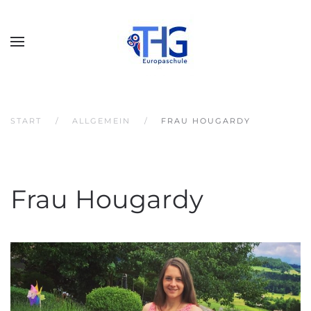
START
ALLGEMEIN
FRAU HOUGARDY
Frau Hougardy