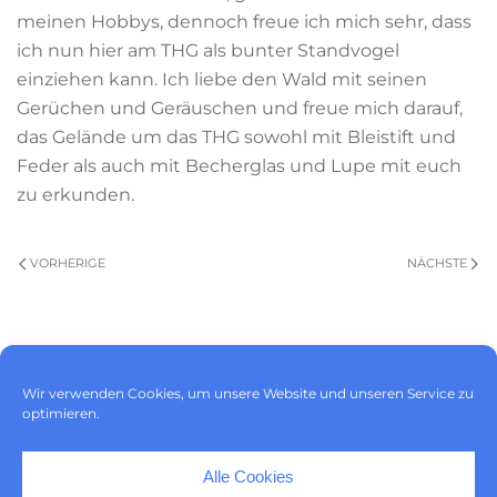
meinen Hobbys, dennoch freue ich mich sehr, dass
ich nun hier am THG als bunter Standvogel
einziehen kann. Ich liebe den Wald mit seinen
Gerüchen und Geräuschen und freue mich darauf,
das Gelände um das THG sowohl mit Bleistift und
Feder als auch mit Becherglas und Lupe mit euch
zu erkunden.
VORHERIGE
NÄCHSTE
Impressum
|
Datenschutz
|
Wir verwenden Cookies, um unsere Website und unseren Service zu
Cookie-Richtlinie (EU)
optimieren.
Alle Cookies