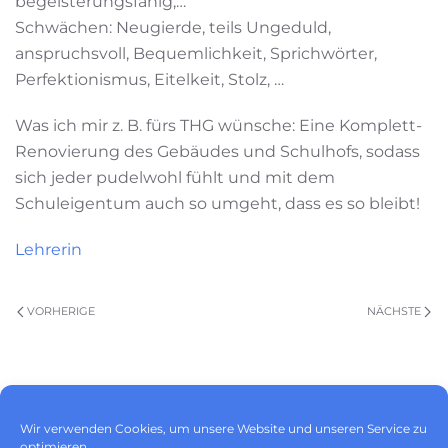
begeisterungsfähig,…
Schwächen: Neugierde, teils Ungeduld,
anspruchsvoll, Bequemlichkeit, Sprichwörter,
Perfektionismus, Eitelkeit, Stolz, …
Was ich mir z. B. fürs THG wünsche: Eine Komplett-
Renovierung des Gebäudes und Schulhofs, sodass
sich jeder pudelwohl fühlt und mit dem
Schuleigentum auch so umgeht, dass es so bleibt!
Lehrerin
VORHERIGE
NÄCHSTE
Impressum
|
Datenschutz
|
Wir verwenden Cookies, um unsere Website und unseren Service zu
Cookie-Richtlinie (EU)
optimieren.