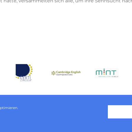
 hatte, versammelten sich alle, um ihre Sehnsucht nac
ptimieren.