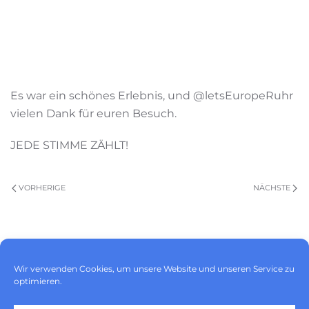
Es war ein schönes Erlebnis, und @letsEuropeRuhr
vielen Dank für euren Besuch.
JEDE STIMME ZÄHLT!
VORHERIGE
NÄCHSTE
Impressum
|
Datenschutz
|
Wir verwenden Cookies, um unsere Website und unseren Service zu
Cookie-Richtlinie (EU)
optimieren.