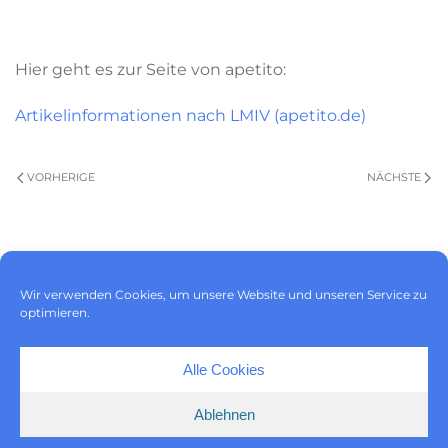
Hier geht es zur Seite von apetito:
Artikelinformationen nach LMIV (apetito.de)
VORHERIGE
NÄCHSTE
Impressum
|
Datenschutz
|
Wir verwenden Cookies, um unsere Website und unseren Service zu
Cookie-Richtlinie (EU)
optimieren.
Alle Cookies
Ablehnen