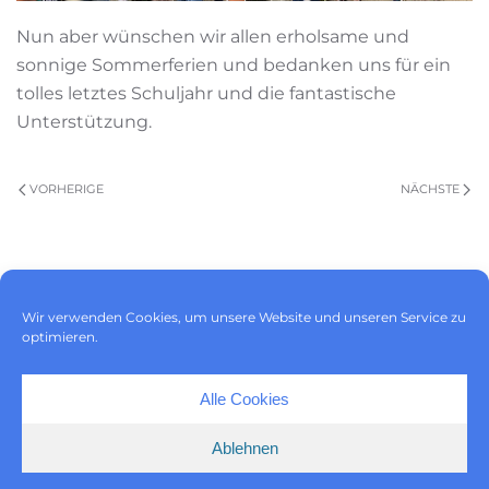
Nun aber wünschen wir allen erholsame und
sonnige Sommerferien und bedanken uns für ein
tolles letztes Schuljahr und die fantastische
Unterstützung.
VORHERIGE
NÄCHSTE
Impressum
|
Datenschutz
|
Wir verwenden Cookies, um unsere Website und unseren Service zu
Cookie-Richtlinie (EU)
optimieren.
Alle Cookies
Ablehnen