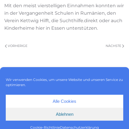
Mit den meist vierstelligen Einnahmen konnten wir
in der Vergangenheit Schulen in Rumänien, den
Verein Kettwig Hilft, die Suchthilfe.direkt oder auch
Kinderheime hier in Essen unterstützen.
VORHERIGE
NÄCHSTE
Impressum
|
Datenschutz
|
Wir verwenden Cookies, um unsere Website und unseren Service zu
Cookie-Richtlinie (EU)
optimieren.
Alle Cookies
Ablehnen
Cookie-Richtlinie
Datenschutzerklärung