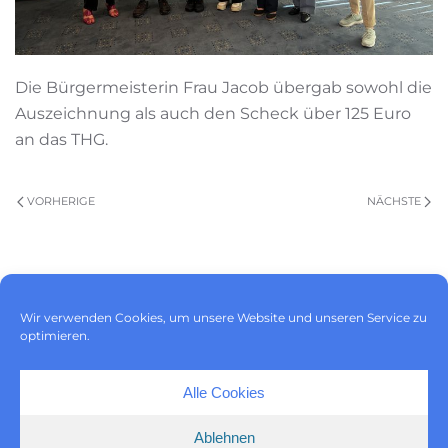
Die Bürgermeisterin Frau Jacob übergab sowohl die
Auszeichnung als auch den Scheck über 125 Euro
an das THG.
VORHERIGE
NÄCHSTE
Impressum
|
Datenschutz
|
Wir verwenden Cookies, um unsere Website und unseren Service zu
Cookie-Richtlinie (EU)
optimieren.
Alle Cookies
Ablehnen