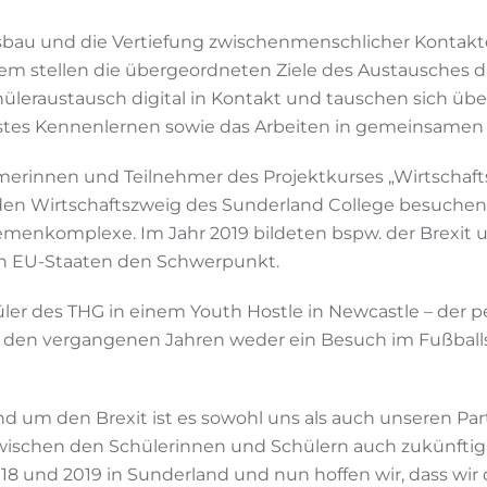
usbau und die Vertiefung zwischenmenschlicher Kontakt
tem stellen die übergeordneten Ziele des Austausches d
üleraustausch digital in Kontakt und tauschen sich ü
rstes Kennenlernen sowie das Arbeiten in gemeinsamen
hmerinnen und Teilnehmer des Projektkurses „Wirtschaft
den Wirtschaftszweig des Sunderland College besuchen.
Themenkomplexe. Im Jahr 2019 bildeten bspw. der Brexi
en EU-Staaten den Schwerpunkt.
ler des THG in einem Youth Hostle in Newcastle – der p
n den vergangenen Jahren weder ein Besuch im Fußball
 um den Brexit ist es sowohl uns als auch unseren Pa
ischen den Schülerinnen und Schülern auch zukünftig zu
18 und 2019 in Sunderland und nun hoffen wir, dass wir