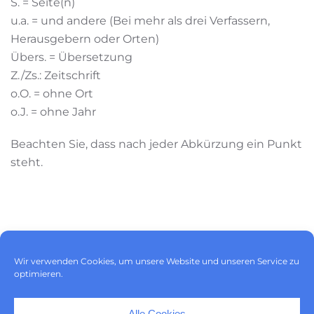
S. = Seite(n)
u.a. = und andere (Bei mehr als drei Verfassern,
Herausgebern oder Orten)
Übers. = Übersetzung
Z./Zs.: Zeitschrift
o.O. = ohne Ort
o.J. = ohne Jahr
Beachten Sie, dass nach jeder Abkürzung ein Punkt
steht.
Impressum
|
Datenschutz
|
Wir verwenden Cookies, um unsere Website und unseren Service zu
Cookie-Richtlinie (EU)
optimieren.
Alle Cookies