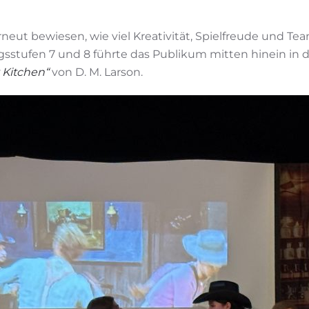
neut bewiesen, wie viel Kreativität, Spielfreude und T
angsstufen 7 und 8 führte das Publikum mitten hinein 
 Kitchen“
von D. M. Larson.