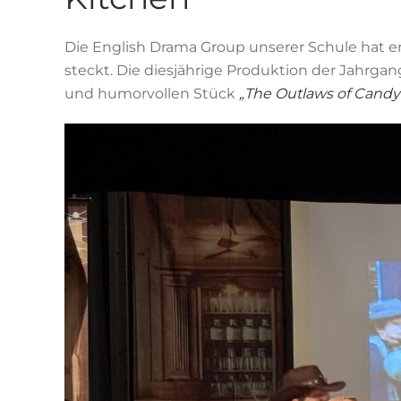
Die English Drama Group unserer Schule hat er
steckt. Die diesjährige Produktion der Jahrg
und humorvollen Stück
„The Outlaws of Candy