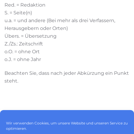
Red. = Redaktion
S. = Seite(n)
u.a. = und andere (Bei mehr als drei Verfassern,
Herausgebern oder Orten)
Übers. = Übersetzung
Z./Zs.: Zeitschrift
o.O. = ohne Ort
o.J. = ohne Jahr
Beachten Sie, dass nach jeder Abkürzung ein Punkt
steht.
Impressum
|
Datenschutz
|
Wir verwenden Cookies, um unsere Website und unseren Service zu
Cookie-Richtlinie (EU)
optimieren.