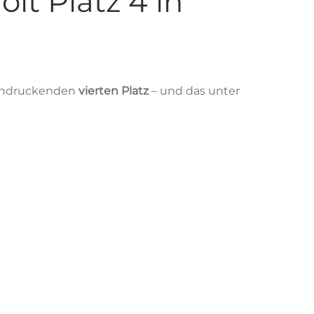
lt Platz 4 in
eindruckenden
vierten Platz
– und das unter