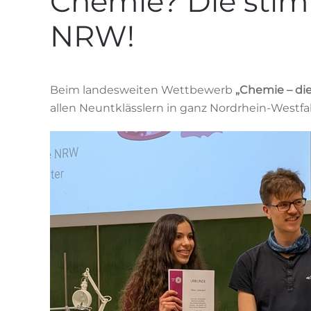
Chemie? Die stimmt
NRW!
Beim landesweiten Wettbewerb
„Chemie – di
allen Neuntklässlern in ganz Nordrhein-Westfa