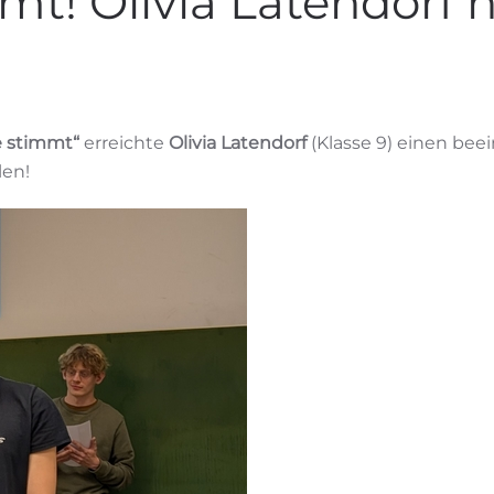
! Olivia Latendorf ho
e stimmt“
erreichte
Olivia Latendorf
(Klasse 9) einen be
len!